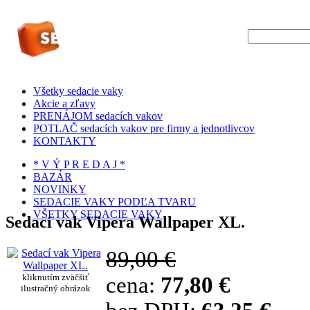
Všetky sedacie vaky
Akcie a zľavy
PRENÁJOM sedacích vakov
POTLAČ sedacích vakov pre firmy a jednotlivcov
KONTAKTY
* V Ý P R E D A J *
BAZÁR
NOVINKY
SEDACIE VAKY PODĽA TVARU
VŠETKY SEDACIE VAKY
Sedací vak Vipera Wallpaper XL.
89,00 €
kliknutím zväčšiť
cena:
77,80 €
ilustračný obrázok