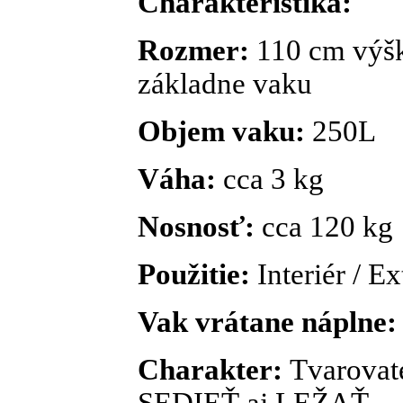
Charakteristika:
Rozmer:
110 cm výšk
základne vaku
Objem vaku:
250L
Váha:
cca 3 kg
Nosnosť:
cca 120 kg
Použitie:
Interiér / Ex
Vak vrátane náplne
Charakter:
Tvarovat
SEDIEŤ aj LEŽAŤ