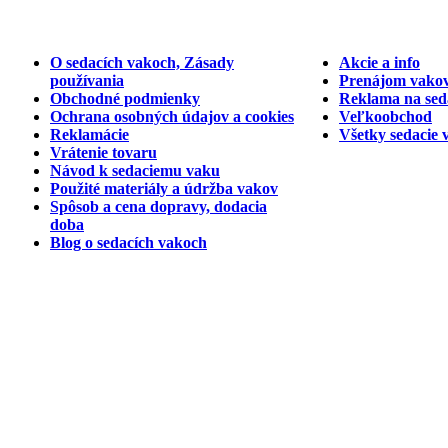
O sedacích vakoch, Zásady
Akcie a info
používania
Prenájom vakov
Obchodné podmienky
Reklama na sed
Ochrana osobných údajov a cookies
Veľkoobchod
Reklamácie
Všetky sedacie 
Vrátenie tovaru
Návod k sedaciemu vaku
Použité materiály a údržba vakov
Spôsob a cena dopravy, dodacia
doba
Blog o sedacích vakoch