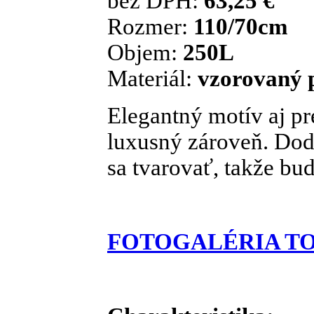
bez DPH:
63,25 €
Rozmer:
110/70cm
Objem:
250L
Materiál:
vzorovaný 
Elegantný motív aj pr
luxusný zároveň. Dod
sa tvarovať, takže bu
FOTOGALÉRIA T