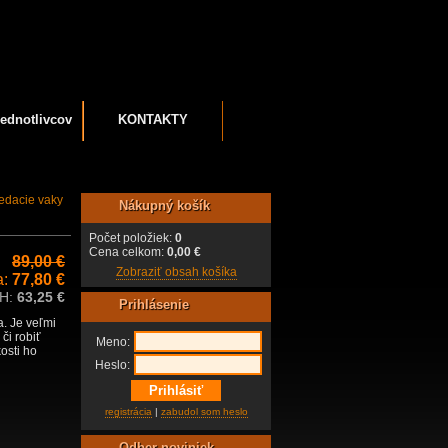
ednotlivcov
KONTAKTY
edacie vaky
Nákupný košík
Počet položiek:
0
Cena celkom:
0,00 €
89,00 €
Zobraziť obsah košíka
a:
77,80 €
PH:
63,25 €
Prihlásenie
. Je veľmi
či robiť
Meno:
osti ho
Heslo:
registrácia
|
zabudol som heslo
Odber noviniek