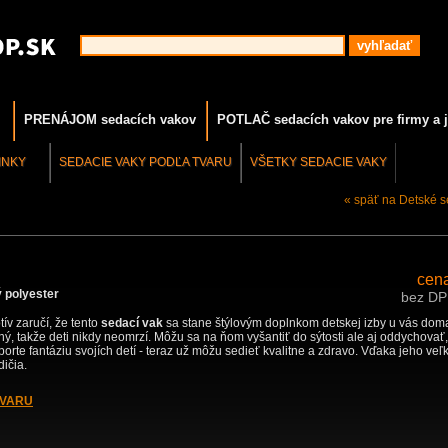
PRENÁJOM sedacích vakov
POTLAČ sedacích vakov pre firmy a j
INKY
SEDACIE VAKY PODĽA TVARU
VŠETKY SEDACIE VAKY
« späť na Detské s
cen
 polyester
bez D
ív zaručí, že tento
sedací vak
sa stane štýlovým doplnkom detskej izby u vás doma
ný, takže deti nikdy neomrzí. Môžu sa na ňom vyšantiť do sýtosti ale aj oddychovať, 
rte fantáziu svojích detí - teraz už môžu sedieť kvalitne a zdravo. Vďaka jeho veľk
dičia.
OVARU