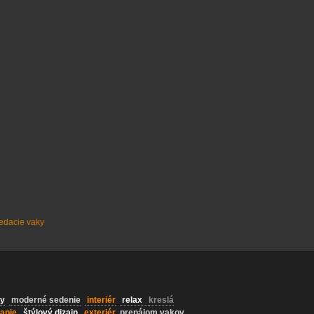
edacie vaky
y
moderné sedenie
interiér
relax
kreslá
anie
štýlový dizajn
exteriér
prenájom vakov