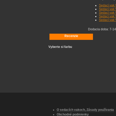
Sedací vak 
Sedací vak 
Sedací vak V
Sedací vak V
Sedací vak 
Dodacia doba:
7-14
Recenzie
Vyberte si farbu
O sedacích vakoch, Zásady používania
Obchodné podmienky