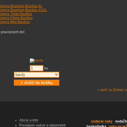
Vipera Beanbag Bacillus XL
Vipera Beanbag Bacillus XXXL
ipera Triple Bacillus
ipera Pillow Bacillus
Vipera Mini Bacillus
 pracovných dní
ks
« späť na Detské s
Akcie a info
sedacie vaky
sedačk
Prenájom vakov a taburetiek
basketbalka
vaky na lež