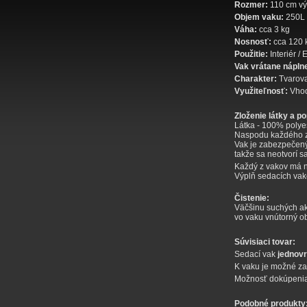
Rozmer:
110 cm vý
Objem vaku:
250L
Váha:
cca 3 kg
Nosnosť:
cca 120 
Použitie:
Interiér / 
Vak vrátane nápln
Charakter:
Tvarova
Využiteľnosť:
Vhod
Zloženie látky a p
Látka - 100% poly
Naspodu každého z 
Vak je zabezpečen
takže sa neotvorí 
Každý z vakov má n
Výplň sedacích vak
Čistenie:
Väčšinu suchých ak
vo vaku vnútorný ob
Súvisiaci tovar:
Sedací vak
jednov
K vaku je možné za
Možnosť dokúpeni
Podobné produkty