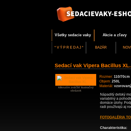
Všetky sedacie vaky
Akcie a zľavy
* V Ý P R E D A J *
BAZÁR
NOV
Sedací vak Vipera Bacillus XL.
Rozmer:
110/70cm
Objem:
250L
Materiál:
vzorovaný
kliknutím zväčšiť ilustračný
obrázok
Nápaditý detský mot
variabilný a pohodl
domáce úlohy. Podpo
radi používajú aj ro
FOTOGALÉRIA T
Charakteristika: