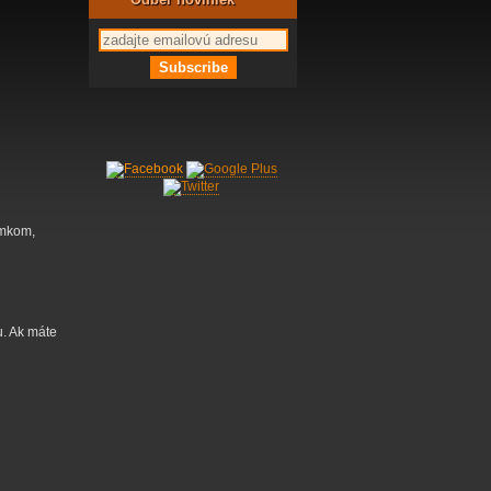
ámkom,
u. Ak máte