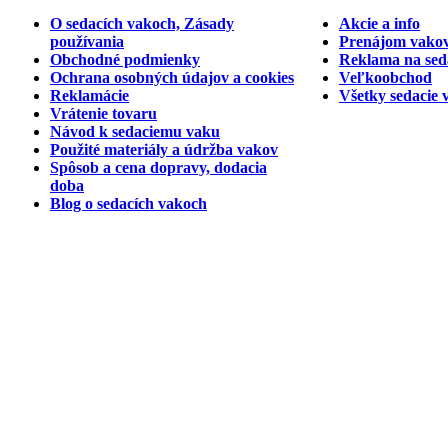
O sedacích vakoch, Zásady
Akcie a info
používania
Prenájom vakov
Obchodné podmienky
Reklama na sed
Ochrana osobných údajov a cookies
Veľkoobchod
Reklamácie
Všetky sedacie 
Vrátenie tovaru
Návod k sedaciemu vaku
Použité materiály a údržba vakov
Spôsob a cena dopravy, dodacia
doba
Blog o sedacích vakoch