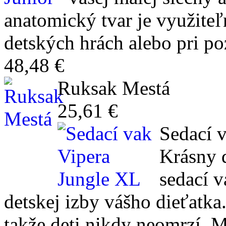
anatomický tvar je využiteľ
detských hrách alebo pri p
48,48 €
Ruksak Mestá
25,61 €
Sedací 
Krásny d
sedací 
detskej izby vášho dieťatka
takže deti nikdy neomrzí. 