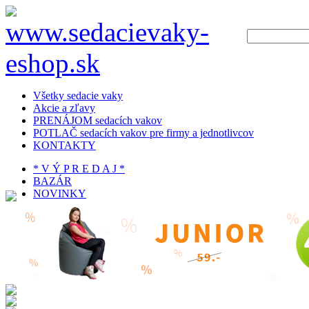
Všetky sedacie vaky
Akcie a zľavy
PRENÁJOM sedacích vakov
POTLAČ sedacích vakov pre firmy a jednotlivcov
KONTAKTY
* V Ý P R E D A J *
BAZÁR
NOVINKY
SEDACIE VAKY PODĽA TVARU
VŠETKY SEDACIE VAKY