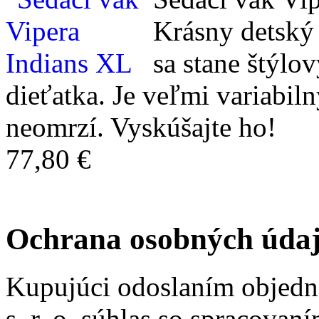
Krásny detský 
sa stane štýl
dieťatka. Je veľmi variabil
neomrzí. Vyskúšajte ho!
77,80 €
Ochrana osobných údaj
Kupujúci odoslaním objedn
s. r. o. súhlas so spracova