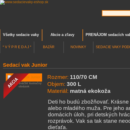
Všetky sedacie vaky
Akcie a zľavy
PRENÁJOM sedacích va
* V Ý P R E D A J *
BAZÁR
NOVINKY
SEDACIE VAKY POD
Sedací vak Junior
Rozmer:
110/70 CM
Objem:
300 L
kliknutím zväčšiť ilustračný
obrázok
Materiál:
matná ekokoža
Deti ho budú zbožňovať. Krásne 
alebo mladého muža. Pre jeho ana
domácich úloh, pri detských hrá
rozprávok. Vak sa tak stane neo
dieťaťa.