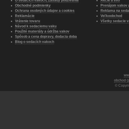
O sedacích vakoch, Zásady používania
Akcie a info
Obchodné podmienky
Prenájom vakov a
Ochrana osobných údajov a cookies
Reklama na seda
Reklamácie
Veľkoobchod
Vrátenie tovaru
Všetky sedacie v
Návod k sedaciemu vaku
Použité materiály a údržba vakov
Spôsob a cena dopravy, dodacia doba
Blog o sedacích vakoch
ww
obchod (
© Copyri