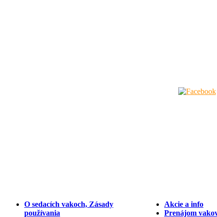
O sedacích vakoch, Zásady
Akcie a info
používania
Prenájom vakov