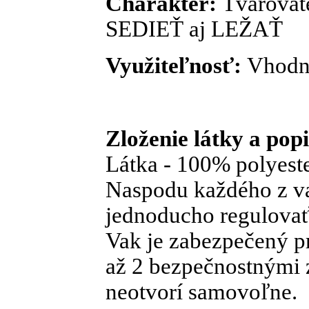
Charakter:
Tvarovat
SEDIEŤ aj LEŽAŤ
Využiteľnosť:
Vhodný
Zloženie látky a pop
Látka - 100% polyes
Naspodu každého z va
jednoducho regulovať
Vak je zabezpečený p
až 2 bezpečnostnými
neotvorí samovoľne.