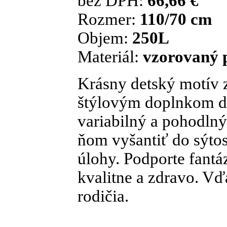
bez DPH:
66,66 €
Rozmer:
110/70 cm
Objem:
250L
Materiál:
vzorovaný 
Krásny detský motív z
štýlovým doplnkom de
variabilný a pohodlný
ňom vyšantiť do sýtos
úlohy. Podporte fantáz
kvalitne a zdravo. Vď
rodičia.