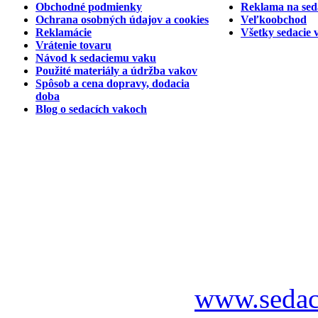
Obchodné podmienky
Reklama na sed
Ochrana osobných údajov a cookies
Veľkoobchod
Reklamácie
Všetky sedacie 
Vrátenie tovaru
Návod k sedaciemu vaku
Použité materiály a údržba vakov
Spôsob a cena dopravy, dodacia
doba
Blog o sedacích vakoch
www.sedac