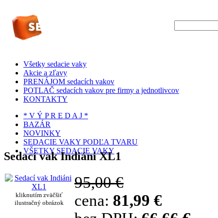
Všetky sedacie vaky
Akcie a zľavy
PRENÁJOM sedacích vakov
POTLAČ sedacích vakov pre firmy a jednotlivcov
KONTAKTY
* V Ý P R E D A J *
BAZÁR
NOVINKY
SEDACIE VAKY PODĽA TVARU
VŠETKY SEDACIE VAKY
Sedací vak Indiáni XL1
95,00 €
kliknutím zväčšiť
cena:
81,99 €
ilustračný obrázok